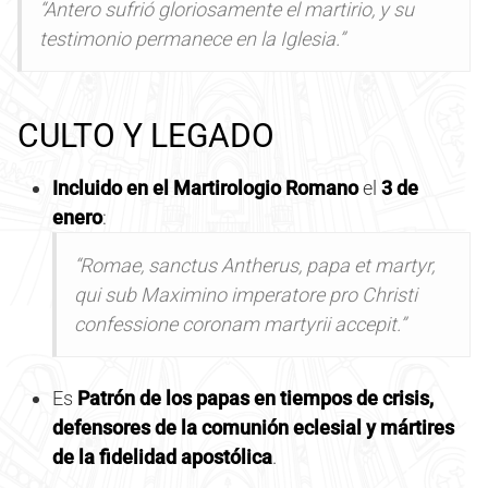
“Antero sufrió gloriosamente el martirio, y su
testimonio permanece en la Iglesia.”
CULTO Y LEGADO
Incluido en el Martirologio Romano
el
3 de
enero
:
“Romae, sanctus Antherus, papa et martyr,
qui sub Maximino imperatore pro Christi
confessione coronam martyrii accepit.”
Es
Patrón de los papas en tiempos de crisis,
defensores de la comunión eclesial y mártires
de la fidelidad apostólica
.