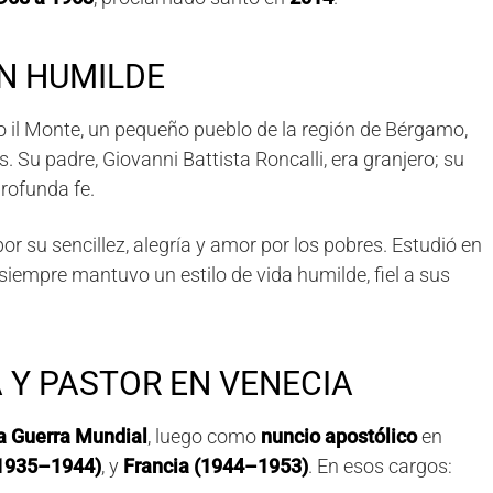
N HUMILDE
o il Monte
, un pequeño pueblo de la región de
Bérgamo,
s
. Su padre,
Giovanni Battista Roncalli
, era granjero; su
profunda fe.
por su
sencillez, alegría y amor por los pobres
. Estudió en
 siempre mantuvo un estilo de vida humilde, fiel a sus
 Y PASTOR EN VENECIA
ra Guerra Mundial
, luego como
nuncio apostólico
en
(1935–1944)
, y
Francia (1944–1953)
. En esos cargos: