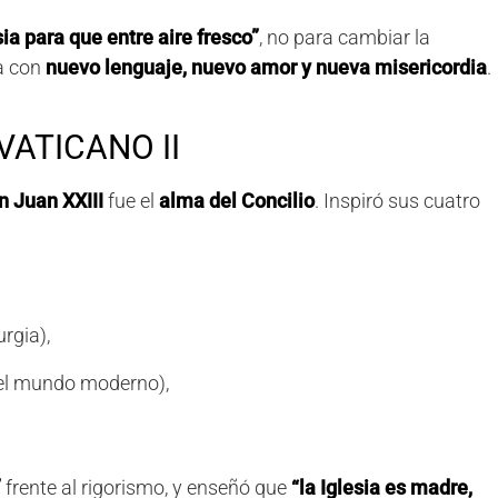
sia para que entre aire fresco”
, no para cambiar la
ra con
nuevo lenguaje, nuevo amor y nueva misericordia
.
VATICANO II
n Juan XXIII
fue el
alma del Concilio
. Inspiró sus cuatro
urgia),
n el mundo moderno),
”
frente al rigorismo, y enseñó que
“la Iglesia es madre,