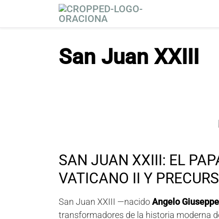
S
a
l
t
San Juan XXIII
a
r
a
l
c
o
n
t
e
SAN JUAN XXIII: EL PA
n
i
VATICANO II Y PRECUR
d
o
San Juan XXIII —nacido
Angelo Giuseppe
transformadores de la historia moderna 