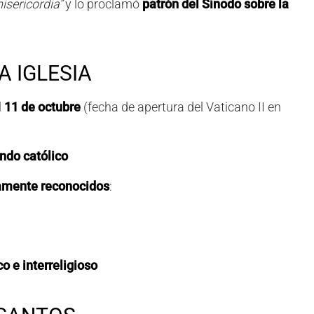
misericordia”
y lo proclamó
patrón del Sínodo sobre la
 IGLESIA
l
11 de octubre
(fecha de apertura del Vaticano II en
undo católico
iamente reconocidos
:
 e interreligioso