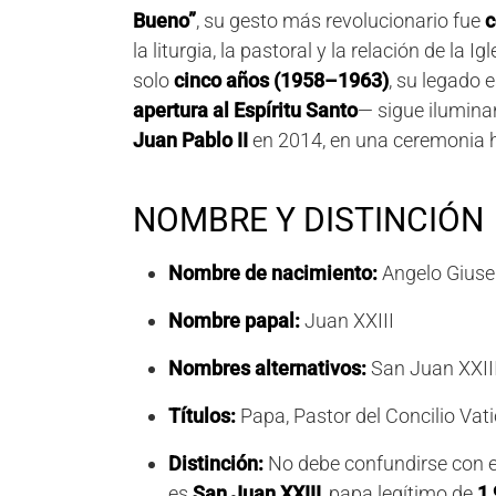
Bueno”
, su gesto más revolucionario fue
c
la liturgia, la pastoral y la relación de l
solo
cinco años (1958–1963)
, su legado 
apertura al Espíritu Santo
— sigue ilumina
Juan Pablo II
en 2014, en una ceremonia hi
NOMBRE Y DISTINCIÓN
Nombre de nacimiento:
Angelo Giuse
Nombre papal:
Juan XXIII
Nombres alternativos:
San Juan XXIII
Títulos:
Papa, Pastor del Concilio Vati
Distinción:
No debe confundirse con 
es
San Juan XXIII
, papa legítimo de
1,