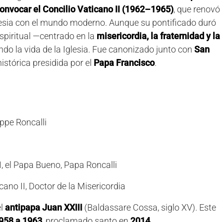
onvocar el Concilio Vaticano II (1962–1965)
, que renovó
a Iglesia con el mundo moderno. Aunque su pontificado duró
espiritual —centrado en la
misericordia, la fraternidad y la
ndo la vida de la Iglesia. Fue canonizado junto con
San
stórica presidida por el
Papa Francisco
.
ppe Roncalli
, el Papa Bueno, Papa Roncalli
cano II, Doctor de la Misericordia
el
antipapa Juan XXIII
(Baldassare Cossa, siglo XV). Este
958 a 1963
, proclamado santo en
2014
.