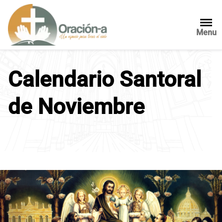
S
a
l
Menu
t
a
r
Calendario Santoral
a
l
de Noviembre
c
o
n
t
e
n
i
d
o