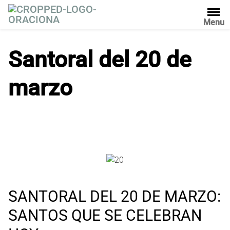
S
a
Menu
l
t
Santoral del 20 de
a
r
marzo
a
l
c
o
n
t
e
n
i
d
SANTORAL DEL 20 DE MARZO:
o
SANTOS QUE SE CELEBRAN