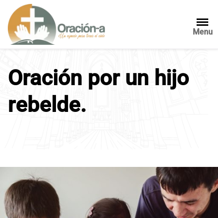
S
a
l
Menu
t
a
r
Oración por un hijo
a
l
rebelde.
c
o
n
t
e
n
i
d
o