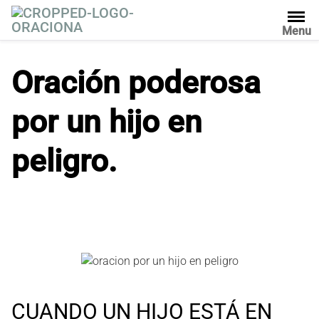
S
a
Menu
l
t
Oración poderosa
a
r
por un hijo en
a
l
c
peligro.
o
n
t
e
n
i
d
o
CUANDO UN HIJO ESTÁ EN