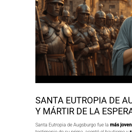
SANTA EUTROPIA DE A
Y MÁRTIR DE LA ESPE
Santa Eutropia de Augsburgo fue la
más joven
testimonio de su prima, aceptó el bautismo y
r