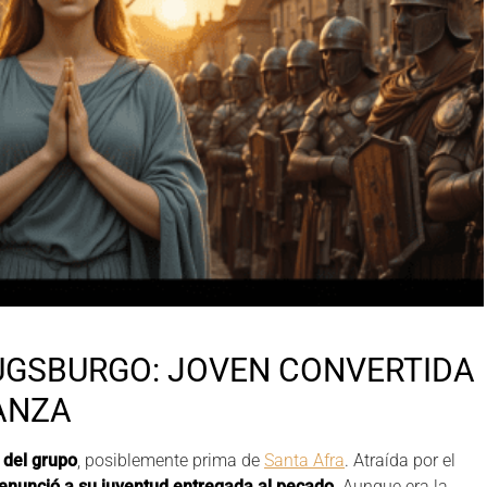
UGSBURGO: JOVEN CONVERTIDA
RANZA
 del grupo
, posiblemente prima de
Santa Afra
. Atraída por el
enunció a su juventud entregada al pecado
. Aunque era la