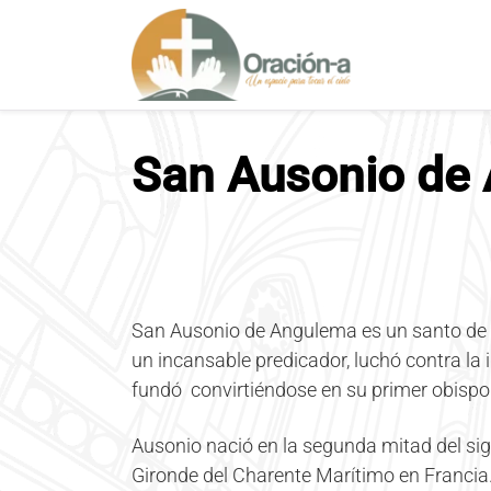
S
a
l
t
a
r
San Ausonio de
a
l
c
o
n
t
e
San Ausonio de Angulema es un santo de la i
n
un incansable predicador, luchó contra la 
i
fundó convirtiéndose en su primer obispo. 
d
o
Ausonio nació en la segunda mitad del si
Gironde del Charente Marítimo en Francia