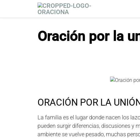
S
a
l
t
Oración por la un
a
r
a
l
c
o
n
t
e
ORACIÓN POR LA UNIÓN
n
i
d
La familia es el lugar donde nacen los la
o
pueden surgir diferencias, discusiones y 
ambiente se vuelve pesado, muchas per