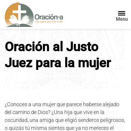
S
a
l
Menu
t
a
r
Oración al Justo
a
l
Juez para la mujer
c
o
n
t
e
n
i
¿Conoces a una mujer que parece haberse alejado
d
del camino de Dios? ¿Una hija que vive en la
o
oscuridad, una amiga que eligió senderos peligrosos,
o quizás tú misma sientes que ya no mereces el